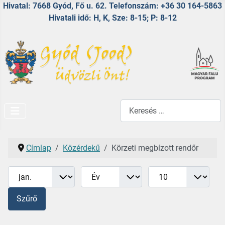
Hivatal: 7668 Gyód, Fő u. 62. Telefonszám: +36 30 164-5863
Hivatali idő: H, K, Sze: 8-15; P: 8-12
Keresés...
Címlap
Közérdekű
Körzeti megbízott rendőr
Hónap
Év
Tételek #
Szűrők
Szűrő