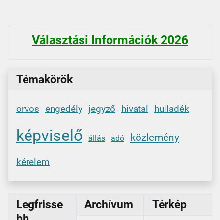
Választási Információk 2026
Témakörök
orvos
engedély
jegyző
hivatal
hulladék
képviselő
közlemény
állás
adó
kérelem
Legfrisse
Archívum
Térkép
bb