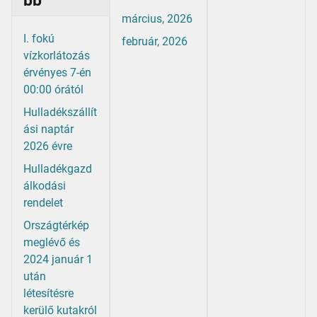
bb
március, 2026
I. fokú
február, 2026
vízkorlátozás
érvényes 7-én
00:00 órától
Hulladékszállít
ási naptár
2026 évre
Hulladékgazd
álkodási
rendelet
Országtérkép
meglévő és
2024 január 1
után
létesítésre
kerülő kutakról