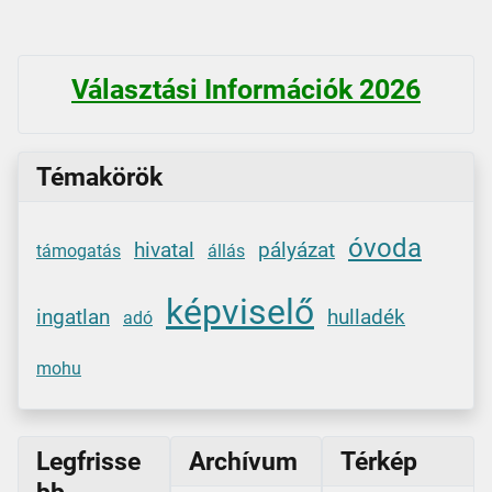
Választási Információk 2026
Témakörök
óvoda
hivatal
pályázat
támogatás
állás
képviselő
ingatlan
hulladék
adó
mohu
Legfrisse
Archívum
Térkép