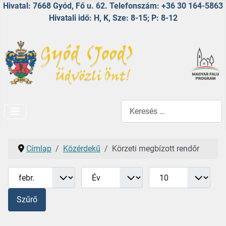
Hivatal: 7668 Gyód, Fő u. 62. Telefonszám: +36 30 164-5863
Hivatali idő: H, K, Sze: 8-15; P: 8-12
Keresés...
Címlap
Közérdekű
Körzeti megbízott rendőr
Hónap
Év
Tételek #
Szűrők
Szűrő