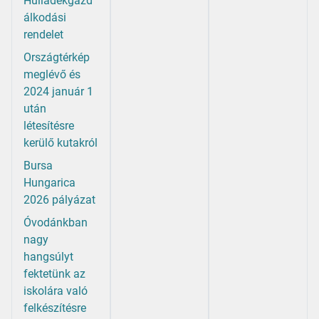
Hulladékgazd
álkodási
rendelet
Országtérkép
meglévő és
2024 január 1
után
létesítésre
kerülő kutakról
Bursa
Hungarica
2026 pályázat
Óvodánkban
nagy
hangsúlyt
fektetünk az
iskolára való
felkészítésre