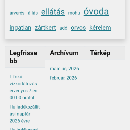
óvoda
ellátás
árverés
állás
mohu
ingatlan
zártkert
orvos
kérelem
adó
Legfrisse
Archívum
Térkép
bb
március, 2026
I. fokú
február, 2026
vízkorlátozás
érvényes 7-én
00:00 órától
Hulladékszállít
ási naptár
2026 évre