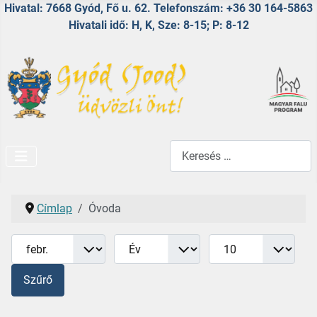
Hivatal: 7668 Gyód, Fő u. 62. Telefonszám: +36 30 164-5863
Hivatali idő: H, K, Sze: 8-15; P: 8-12
Keresés...
Címlap
Óvoda
Hónap
Év
Tételek #
Szűrők
Szűrő