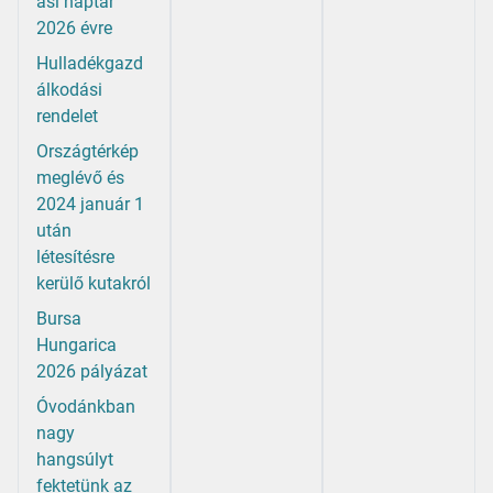
ási naptár
2026 évre
Hulladékgazd
álkodási
rendelet
Országtérkép
meglévő és
2024 január 1
után
létesítésre
kerülő kutakról
Bursa
Hungarica
2026 pályázat
Óvodánkban
nagy
hangsúlyt
fektetünk az