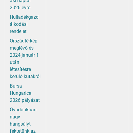
ási naptár
2026 évre
Hulladékgazd
álkodási
rendelet
Országtérkép
meglévő és
2024 január 1
után
létesítésre
kerülő kutakról
Bursa
Hungarica
2026 pályázat
Óvodánkban
nagy
hangsúlyt
fektetünk az