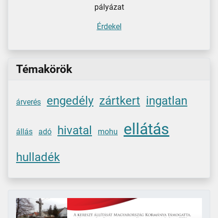
pályázat
Érdekel
Témakörök
engedély
zártkert
ingatlan
árverés
ellátás
hivatal
állás
adó
mohu
hulladék