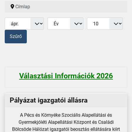
Címlap
Hónap
Év
Tételek #
Szűrők
Szűrő
Választási Információk 2026
Pályázat igazgatói állásra
A Pécs és Környéke Szociális Alapellátási és
Gyermekjóléti Alapellátási Központ és Családi
Bölcsöde Hálózat igazgatói beosztás ellátására kiírt