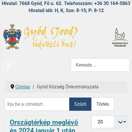
Hivatal: 7668 Gyód, Fő u. 62. Telefonszám: +36 30 164-5863
Hivatali idő: H, K, Sze: 8-15; P: 8-12
Keresés...
Címlap
Gyód Község Önkormányzata
Írja be a címrészt
Szűrő
Törlés
Tételek #
Országtérkép meglévő
és 2024 január 1 után