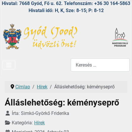
Hivatal: 7668 Gyód, Fő u. 62. Telefonszám: +36 30 164-5863
Hivatali idő: H, K, Sze: 8-15; P: 8-12
Keresés...
Címlap
Hírek
Álláslehetőség: kéményseprő
Álláslehetőség: kéményseprő
Részletek
Írta:
Simkó-Györkő Friderika
Kategória:
Hírek