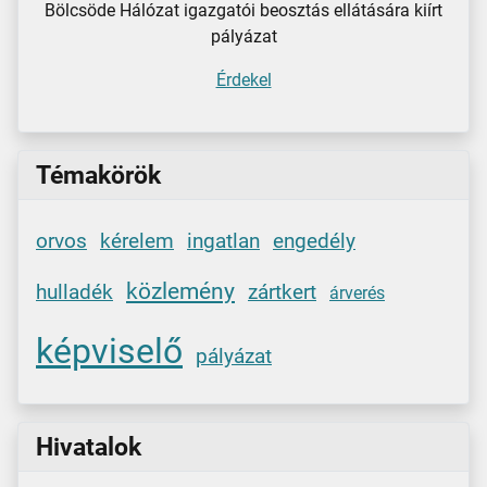
Bölcsöde Hálózat igazgatói beosztás ellátására kiírt
pályázat
Érdekel
Témakörök
orvos
kérelem
ingatlan
engedély
közlemény
hulladék
zártkert
árverés
képviselő
pályázat
Hivatalok