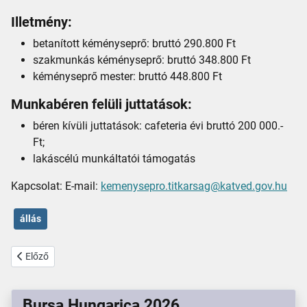
Illetmény:
betanított kéményseprő: bruttó 290.800 Ft
szakmunkás kéményseprő: bruttó 348.800 Ft
kéményseprő mester: bruttó 448.800 Ft
Munkabéren felüli juttatások:
béren kívüli juttatások: cafeteria évi bruttó 200 000.-
Ft;
lakáscélú munkáltatói támogatás
Kapcsolat: E-mail:
kemenysepro.titkarsag@katved.gov.hu
állás
Előző cikk: Közvilágítás korszerűsítése
Előző
Bursa Hungarica 2026