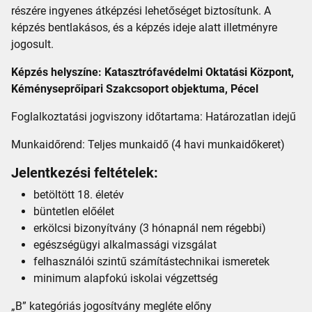
részére ingyenes átképzési lehetőséget biztosítunk. A
képzés bentlakásos, és a képzés ideje alatt illetményre
jogosult.
Képzés helyszíne: Katasztrófavédelmi Oktatási Központ,
Kéményseprőipari Szakcsoport objektuma, Pécel
Foglalkoztatási jogviszony időtartama: Határozatlan idejű
Munkaidőrend: Teljes munkaidő (4 havi munkaidőkeret)
Jelentkezési feltételek:
betöltött 18. életév
büntetlen előélet
erkölcsi bizonyítvány (3 hónapnál nem régebbi)
egészségügyi alkalmassági vizsgálat
felhasználói szintű számítástechnikai ismeretek
minimum alapfokú iskolai végzettség
„B” kategóriás jogosítvány megléte előny