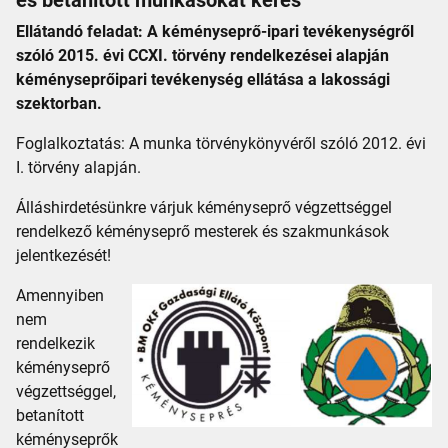
Ellátandó feladat: A kéményseprő-ipari tevékenységről
szóló 2015. évi CCXI. törvény rendelkezései alapján
kéményseprőipari tevékenység ellátása a lakossági
szektorban.
Foglalkoztatás: A munka törvénykönyvéről szóló 2012. évi
I. törvény alapján.
Álláshirdetésünkre várjuk kéményseprő végzettséggel
rendelkező kéményseprő mesterek és szakmunkások
jelentkezését!
Amennyiben
nem
rendelkezik
kéményseprő
végzettséggel,
betanított
kéményseprők