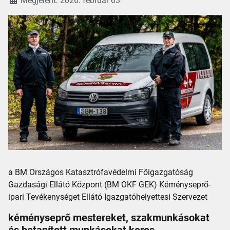
Megjelent: 2026. február 03
a BM Országos Katasztrófavédelmi Főigazgatóság
Gazdasági Ellátó Központ (BM OKF GEK) Kéményseprő-
ipari Tevékenységet Ellátó Igazgatóhelyettesi Szervezet
kéményseprő mestereket, szakmunkásokat
és betanított munkásokat keres