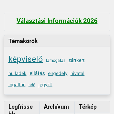
Választási Információk 2026
Témakörök
képviselő
zártkert
támogatás
ellátás
hulladék
engedély
hivatal
ingatlan
jegyző
adó
Legfrisse
Archívum
Térkép
bb