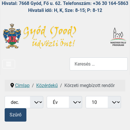
Hivatal: 7668 Gyód, Fő u. 62. Telefonszám: +36 30 164-5863
Hivatali idő: H, K, Sze: 8-15; P: 8-12
Keresés...
Címlap
Közérdekű
Körzeti megbízott rendőr
Hónap
Év
Tételek #
Szűrők
Szűrő