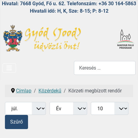
Hivatal: 7668 Gyód, Fő u. 62. Telefonszám: +36 30 164-5863
Hivatali idő: H, K, Sze: 8-15; P: 8-12
Keresés...
Címlap
Közérdekű
Körzeti megbízott rendőr
Hónap
Év
Tételek #
Szűrők
Szűrő