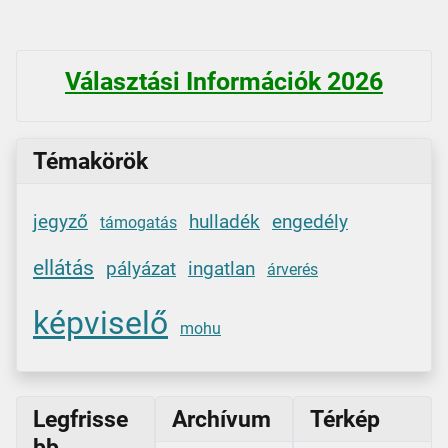
Választási Információk 2026
Témakörök
jegyző
hulladék
engedély
támogatás
ellátás
pályázat
ingatlan
árverés
képviselő
mohu
Legfrisse
Archívum
Térkép
bb