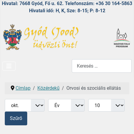
Hivatal: 7668 Gyód, Fő u. 62. Telefonszám: +36 30 164-5863
Hivatali idő: H, K, Sze: 8-15; P: 8-12
Keresés...
Címlap
Közérdekű
Orvosi és szociális ellátás
Hónap
Év
Tételek #
Szűrők
Szűrő