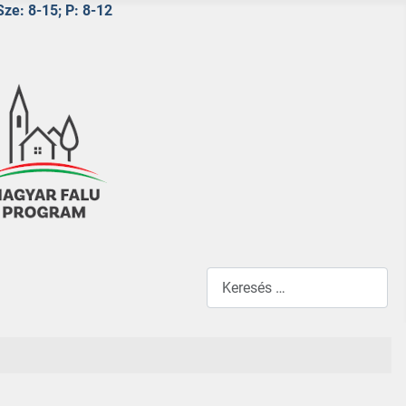
Sze: 8-15; P: 8-12
Keresés...