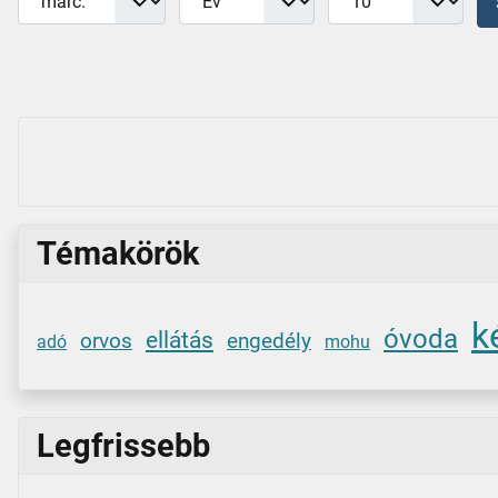
Témakörök
k
óvoda
ellátás
orvos
engedély
adó
mohu
Legfrissebb