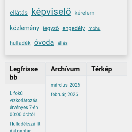
képviselő
ellátás
kérelem
közlemény
jegyző
engedély
mohu
óvoda
hulladék
állás
Legfrisse
Archívum
Térkép
bb
március, 2026
I. fokú
február, 2026
vízkorlátozás
érvényes 7-én
00:00 órától
Hulladékszállít
ási naptár