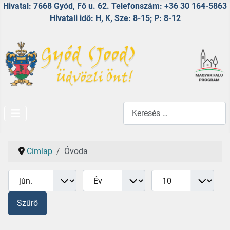
Hivatal: 7668 Gyód, Fő u. 62. Telefonszám: +36 30 164-5863
Hivatali idő: H, K, Sze: 8-15; P: 8-12
Keresés...
Címlap
Óvoda
Hónap
Év
Tételek #
Szűrők
Szűrő