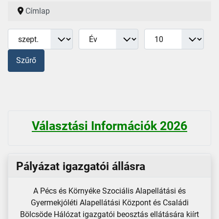
Címlap
Hónap
Év
Tételek #
Szűrők
Szűrő
Választási Információk 2026
Pályázat igazgatói állásra
A Pécs és Környéke Szociális Alapellátási és
Gyermekjóléti Alapellátási Központ és Családi
Bölcsöde Hálózat igazgatói beosztás ellátására kiírt