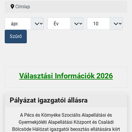
Címlap
Hónap
Év
Tételek #
Szűrők
Szűrő
Választási Információk 2026
Pályázat igazgatói állásra
A Pécs és Környéke Szociális Alapellátási és
Gyermekjóléti Alapellátási Központ és Családi
Bölcsöde Hálózat igazgatói beosztás ellátására kiírt