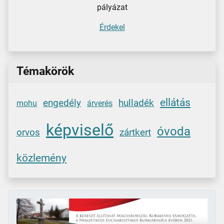
pályázat
Érdekel
Témakörök
ellátás
engedély
hulladék
mohu
árverés
képviselő
óvoda
orvos
zártkert
közlemény