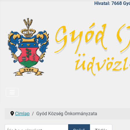
Hivatal: 7668 Gyó
Címlap
Gyód Község Önkormányzata
Írja be a címrészt