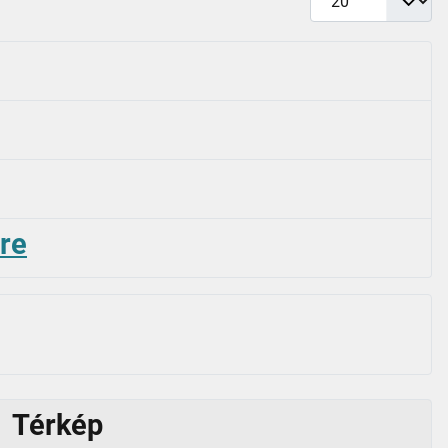
sre
Térkép