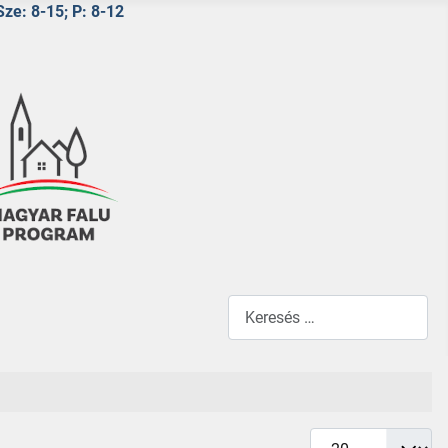
Sze: 8-15; P: 8-12
Keresés...
Tételek #