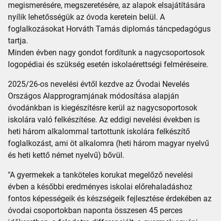
megismerésére, megszeretésére, az alapok elsajátítására
nyílik lehetősségük az óvoda keretein belül. A
foglalkozásokat Horváth Tamás diplomás táncpedagógus
tartja.
Minden évben nagy gondot fordítunk a nagycsoportosok
logopédiai és szükség esetén iskolaérettségi felméréseire.
2025/26-os nevelési évtől kezdve az Óvodai Nevelés
Országos Alapprogramjának módosítása alapján
óvodánkban is kiegészítésre kerül az nagycsoportosok
iskolára való felkészítése. Az eddigi nevelési években is
heti három alkalommal tartottunk iskolára felkészítő
foglalkozást, ami öt alkalomra (heti három magyar nyelvű
és heti kettő német nyelvű) bővül.
"A gyermekek a tanköteles korukat megelőző nevelési
évben a későbbi eredményes iskolai előrehaladáshoz
fontos képességeik és készségeik fejlesztése érdekében az
óvodai csoportokban naponta összesen 45 perces