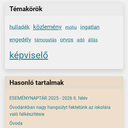
Témakörök
közlemény
hulladék
ingatlan
mohu
engedély
orvos
támogatás
adó
állás
képviselő
Hasonló tartalmak
ESEMÉNYNAPTÁR 2025 - 2026 II. félév
Óvodánkban nagy hangsúlyt fektetünk az iskolára
való felkészítésre
Óvoda