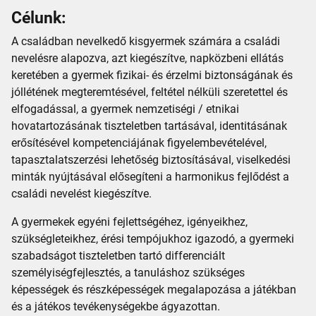
Célunk:
A családban nevelkedő kisgyermek számára a családi
nevelésre alapozva, azt kiegészítve, napközbeni ellátás
keretében a gyermek fizikai- és érzelmi biztonságának és
jóllétének megteremtésével, feltétel nélküli szeretettel és
elfogadással, a gyermek nemzetiségi / etnikai
hovatartozásának tiszteletben tartásával, identitásának
erősítésével kompetenciájának figyelembevételével,
tapasztalatszerzési lehetőség biztosításával, viselkedési
minták nyújtásával elősegíteni a harmonikus fejlődést a
családi nevelést kiegészítve.
A gyermekek egyéni fejlettségéhez, igényeikhez,
szükségleteikhez, érési tempójukhoz igazodó, a gyermeki
szabadságot tiszteletben tartó differenciált
személyiségfejlesztés, a tanuláshoz szükséges
képességek és részképességek megalapozása a játékban
és a játékos tevékenységekbe ágyazottan.