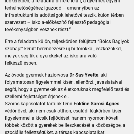
időkeretben, a feladatra differenciált, a gyermek egyéni
terhelhetőségéhez igazodó – amennyiben az
infrastrukturális adottságok lehetővé teszik, külön térben
szervezett – iskola-előkészítő fejlesztő pedagógiai
tevékenységben vesznek részt.”
Erre a feladatra külön, teljeskörűen felújított “Bölcs Baglyok
szobája” került berendezésre új bútorokkal, eszközökkel,
melyek segítik a gyerekeket az iskolára való
felkészülésben.
Az óvoda gyermek háziorvosa
Dr Sas Yvette
, aki
folyamatosan figyelemmel kíséri, ellenőrzi, javaslataival
segíti, hogy a gyermekek az életkoruknak megfelelő testi és
szellemi fejlettséget érjenek el.
Szoros kapcsolatot tartunk fenn
Földiné Sárosi Ágnes
védőnővel, aki nem csak otthon, családi légkörben kíséri
figyelemmel a kicsik fejlődését, hanem nyomon követi
többek között a gyerekek beilleszkedését a közösségbe, a
szociális fejlettségüket, a társas kapcsolataikat.