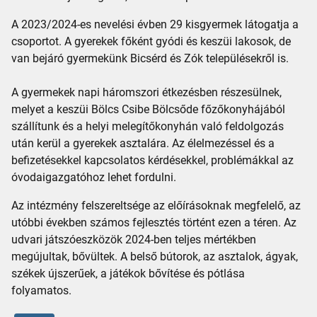
A 2023/2024-es nevelési évben 29 kisgyermek látogatja a
csoportot. A gyerekek főként gyódi és keszüi lakosok, de
van bejáró gyermekünk Bicsérd és Zók településekről is.
A gyermekek napi háromszori étkezésben részesülnek,
melyet a keszüi Bölcs Csibe Bölcsőde főzőkonyhájából
szállítunk és a helyi melegítőkonyhán való feldolgozás
után kerül a gyerekek asztalára. Az élelmezéssel és a
befizetésekkel kapcsolatos kérdésekkel, problémákkal az
óvodaigazgatóhoz lehet fordulni.
Az intézmény felszereltsége az előírásoknak megfelelő, az
utóbbi években számos fejlesztés történt ezen a téren. Az
udvari játszóeszközök 2024-ben teljes mértékben
megújultak, bővültek. A belső bútorok, az asztalok, ágyak,
székek újszerűek, a játékok bővítése és pótlása
folyamatos.