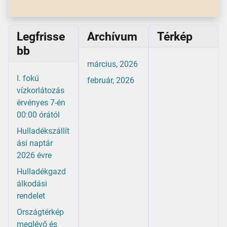
Legfrisse
Archívum
Térkép
bb
március, 2026
I. fokú
február, 2026
vízkorlátozás
érvényes 7-én
00:00 órától
Hulladékszállít
ási naptár
2026 évre
Hulladékgazd
álkodási
rendelet
Országtérkép
meglévő és