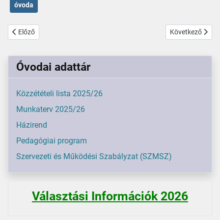
óvoda
Előző cikk: Óvodánkban nagy hangsúlyt fektetünk az iskolára való fe
Következő cikk:
Előző
Következő
Óvodai adattár
Közzétételi lista 2025/26
Munkaterv 2025/26
Házirend
Pedagógiai program
Szervezeti és Működési Szabályzat (SZMSZ)
Választási Információk 2026