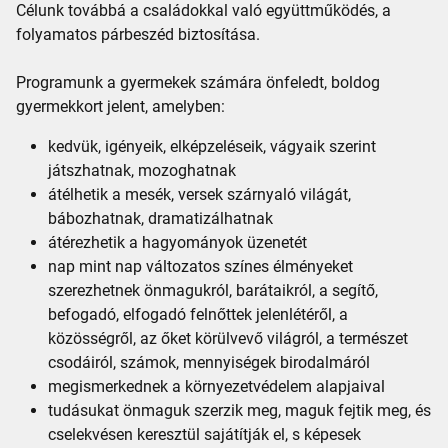
Célunk továbbá a családokkal való együttműködés, a
folyamatos párbeszéd biztosítása.
Programunk a gyermekek számára önfeledt, boldog
gyermekkort jelent, amelyben:
kedvük, igényeik, elképzeléseik, vágyaik szerint
játszhatnak, mozoghatnak
átélhetik a mesék, versek szárnyaló világát,
bábozhatnak, dramatizálhatnak
átérezhetik a hagyományok üzenetét
nap mint nap változatos színes élményeket
szerezhetnek önmagukról, barátaikról, a segítő,
befogadó, elfogadó felnőttek jelenlétéről, a
közösségről, az őket körülvevő világról, a természet
csodáiról, számok, mennyiségek birodalmáról
megismerkednek a környezetvédelem alapjaival
tudásukat önmaguk szerzik meg, maguk fejtik meg, és
cselekvésen keresztül sajátítják el, s képesek