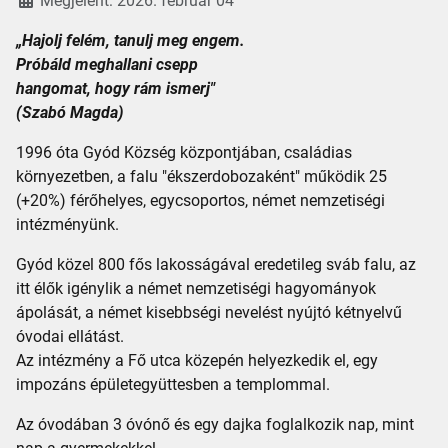
Megjelent: 2026. február 04
„Hajolj felém, tanulj meg engem.
Próbáld meghallani csepp
hangomat, hogy rám ismerj"
(Szabó Magda)
1996 óta Gyód Község központjában, családias
környezetben, a falu "ékszerdobozaként" működik 25
(+20%) férőhelyes, egycsoportos, német nemzetiségi
intézményünk.
Gyód közel 800 fős lakosságával eredetileg sváb falu, az
itt élők igénylik a német nemzetiségi hagyományok
ápolását, a német kisebbségi nevelést nyújtó kétnyelvű
óvodai ellátást.
Az intézmény a Fő utca közepén helyezkedik el, egy
impozáns épületegyüttesben a templommal.
Az óvodában 3 óvónő és egy dajka foglalkozik nap, mint