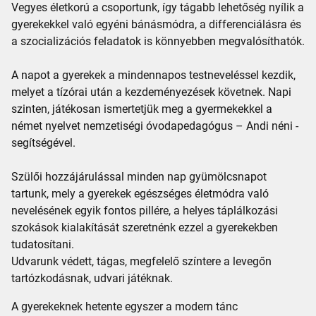
Vegyes életkorú a csoportunk, így tágabb lehetőség nyílik a
gyerekekkel való egyéni bánásmódra, a differenciálásra és
a szocializációs feladatok is könnyebben megvalósíthatók.
A napot a gyerekek a mindennapos testneveléssel kezdik,
melyet a tízórai után a kezdeményezések követnek. Napi
szinten, játékosan ismertetjük meg a gyermekekkel a
német nyelvet nemzetiségi óvodapedagógus – Andi néni -
segítségével.
Szülői hozzájárulással minden nap gyümölcsnapot
tartunk, mely a gyerekek egészséges életmódra való
nevelésének egyik fontos pillére, a helyes táplálkozási
szokások kialakítását szeretnénk ezzel a gyerekekben
tudatosítani.
Udvarunk védett, tágas, megfelelő színtere a levegőn
tartózkodásnak, udvari játéknak.
A gyerekeknek hetente egyszer a modern tánc