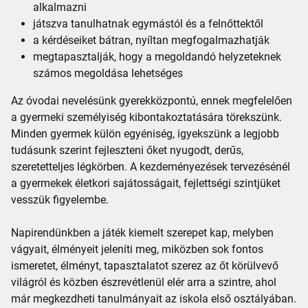
alkalmazni
játszva tanulhatnak egymástól és a felnőttektől
a kérdéseiket bátran, nyíltan megfogalmazhatják
megtapasztalják, hogy a megoldandó helyzeteknek
számos megoldása lehetséges
Az óvodai nevelésünk gyerekközpontú, ennek megfelelően
a gyermeki személyiség kibontakoztatására törekszünk.
Minden gyermek külön egyéniség, igyekszünk a legjobb
tudásunk szerint fejleszteni őket nyugodt, derűs,
szeretetteljes légkörben. A kezdeményezések tervezésénél
a gyermekek életkori sajátosságait, fejlettségi szintjüket
vesszük figyelembe.
Napirendünkben a játék kiemelt szerepet kap, melyben
vágyait, élményeit jeleníti meg, miközben sok fontos
ismeretet, élményt, tapasztalatot szerez az őt körülvevő
világról és közben észrevétlenül elér arra a szintre, ahol
már megkezdheti tanulmányait az iskola első osztályában.