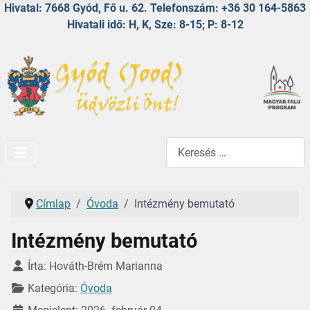
Hivatal: 7668 Gyód, Fő u. 62. Telefonszám: +36 30 164-5863
Hivatali idő: H, K, Sze: 8-15; P: 8-12
Keresés...
Címlap
Óvoda
Intézmény bemutató
Intézmény bemutató
Részletek
Írta:
Hováth-Brém Marianna
Kategória:
Óvoda