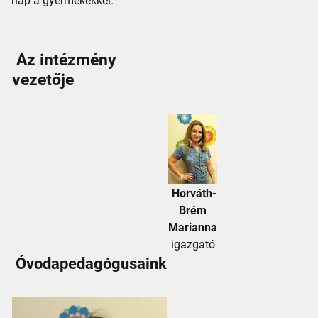
nap a gyermekekkel.
Az intézmény
vezetője
Horváth-
Brém
Marianna
igazgató
Óvodapedagógusaink