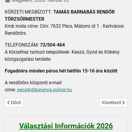
Megjelent: 2026. február 03
KÖRZETI MEGBÍZOTT:
TAMÁS BARNABÁS RENDŐR
TÖRZSŐRMESTER
Kmb iroda címe: Cím: 7632 Pécs, Málomi út 1 . Kertvárosi
Rendőrőrs
TELEFONSZÁM:
72/504-464
A körzethez tartozó települések: Keszü, Gyód és Kökény
közigazgatási területe.
Fogadóóra minden páros hét hétfőn 15-16 óra között
A rendőrőrs központi e-mail
címe:
pecsrk@baranya.police.hu
Előző cikk: Az OMSZ alapellátási ügyeleti rendszere
Következő cikk: 
Előző
Következő
Választási Információk 2026