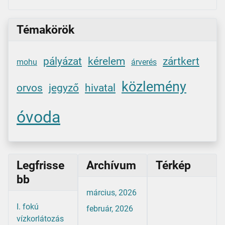
Témakörök
pályázat
kérelem
zártkert
mohu
árverés
közlemény
orvos
jegyző
hivatal
óvoda
Legfrisse
Archívum
Térkép
bb
március, 2026
I. fokú
február, 2026
vízkorlátozás