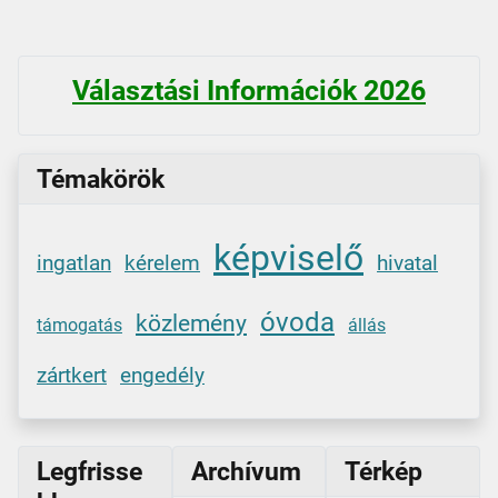
Választási Információk 2026
Témakörök
képviselő
ingatlan
kérelem
hivatal
óvoda
közlemény
támogatás
állás
zártkert
engedély
Legfrisse
Archívum
Térkép