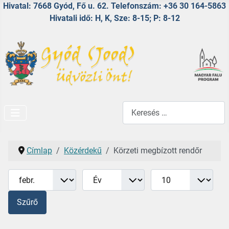
Hivatal: 7668 Gyód, Fő u. 62. Telefonszám: +36 30 164-5863
Hivatali idő: H, K, Sze: 8-15; P: 8-12
Keresés...
Címlap
Közérdekű
Körzeti megbízott rendőr
Hónap
Év
Tételek #
Szűrők
Szűrő