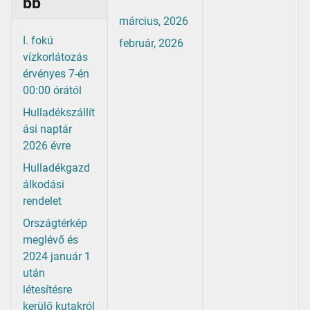
bb
március, 2026
I. fokú
február, 2026
vízkorlátozás
érvényes 7-én
00:00 órától
Hulladékszállít
ási naptár
2026 évre
Hulladékgazd
álkodási
rendelet
Országtérkép
meglévő és
2024 január 1
után
létesítésre
kerülő kutakról