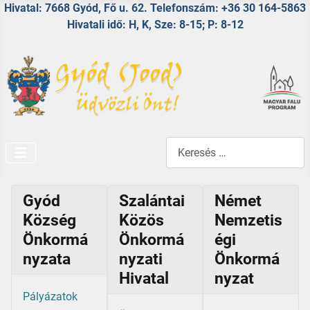
Hivatal: 7668 Gyód, Fő u. 62. Telefonszám: +36 30 164-5863
Hivatali idő: H, K, Sze: 8-15; P: 8-12
Keresés...
Gyód
Szalántai
Német
Község
Közös
Nemzetis
Önkormá
Önkormá
égi
nyzata
nyzati
Önkormá
Hivatal
nyzat
Pályázatok