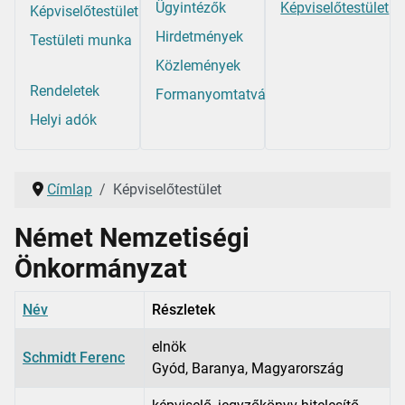
Ügyintézők
Képviselőtestület
Képviselőtestület
Hirdetmények
Testületi munka
Közlemények
Rendeletek
Formanyomtatványok
Helyi adók
Címlap
Képviselőtestület
Német Nemzetiségi
Önkormányzat
Név
Részletek
elnök
Schmidt Ferenc
Gyód, Baranya, Magyarország