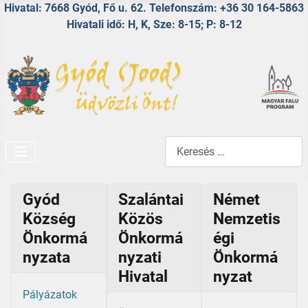
Hivatal: 7668 Gyód, Fő u. 62. Telefonszám: +36 30 164-5863
Hivatali idő: H, K, Sze: 8-15; P: 8-12
Keresés...
Gyód
Szalántai
Német
Község
Közös
Nemzetis
Önkormá
Önkormá
égi
nyzata
nyzati
Önkormá
Hivatal
nyzat
Pályázatok