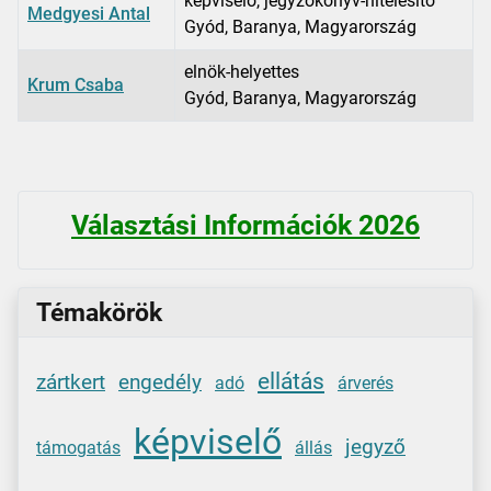
képviselő, jegyzőkönyv-hitelesítő
Medgyesi Antal
Gyód, Baranya, Magyarország
elnök-helyettes
Krum Csaba
Gyód, Baranya, Magyarország
Kapcsolattartók,
Választási Információk 2026
Témakörök
ellátás
zártkert
engedély
adó
árverés
képviselő
jegyző
támogatás
állás