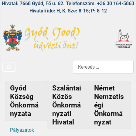
Hivatal: 7668 Gyód, Fő u. 62. Telefonszám: +36 30 164-5863
Hivatali idő: H, K, Sze: 8-15; P: 8-12
Keresés...
Gyód
Szalántai
Német
Község
Közös
Nemzetis
Önkormá
Önkormá
égi
nyzata
nyzati
Önkormá
Hivatal
nyzat
Pályázatok