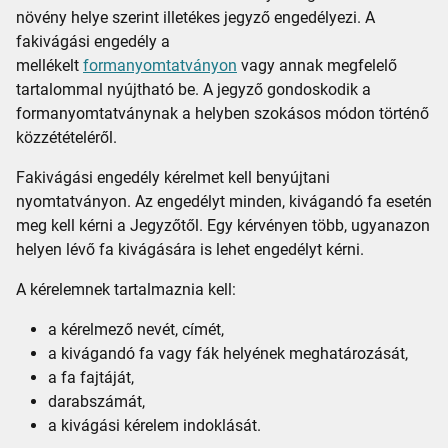
növény helye szerint illetékes jegyző engedélyezi. A
fakivágási engedély a
mellékelt
formanyomtatványon
vagy annak megfelelő
tartalommal nyújtható be. A jegyző gondoskodik a
formanyomtatványnak a helyben szokásos módon történő
közzétételéről.
Fakivágási engedély kérelmet kell benyújtani
nyomtatványon. Az engedélyt minden, kivágandó fa esetén
meg kell kérni a Jegyzőtől. Egy kérvényen több, ugyanazon
helyen lévő fa kivágására is lehet engedélyt kérni.
A kérelemnek tartalmaznia kell:
a kérelmező nevét, címét,
a kivágandó fa vagy fák helyének meghatározását,
a fa fajtáját,
darabszámát,
a kivágási kérelem indoklását.