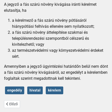
A jegyző a fás szárú növény kivágása iránti kérelmet
elutasítja, ha
a kérelmező a fás szárú növény pótlásáról
hiánypótlási felhívás ellenére sem nyilatkozott;
a fás szárú növény áttelepítése szakmai és
településrendezési szempontból célszerű és
kivitelezhető; vagy
az természetvédelmi vagy környezetvédelmi érdeket
sért.
Amennyiben a jegyző ügyintézési határidőn belül nem dönt
a fás szárú növény kivágásáról, az engedélyt a kérelemben
foglaltak szerint megadottnak kell tekinteni.
engedély
hivatal
kérelem
Előző cikk: A belügyminiszter közleménye
Előző