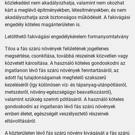
közlekedést nem akadályozhatja, valamint nem okozhat
kárt a meglévő építményekben, létesítményekben, és nem
akadályozhatja azok biztonságos működését. A fakivágási
engedély köteles magánterületen is.
Letölthető fakivágási engedélykérelem formanyomtatvány
Tilos a fás szárú növények felületének jogellenes
megsértése, csonkítása, továbbá részeinek közvetlen vagy
közvetett károsítása. A használó köteles gondoskodni az
ingatlanon lévő fás szárú növények fenntartásáról, az
adott faj tulajdonságainak megfelelő szakszerű
kezeléséről (így különösen víz- és tápanyag-utánpótlásról,
metszésről, növény-egészségügyi beavatkozásról),
valamint szükség szerinti pótlásáról. A használó köteles
gondoskodni az ingatlanán lévő fás szárú növények
emberi életet, egészségét veszélyeztető részeinek
eltávolításáról.
A közterületen lévő fás szárú növény kivágását a fás szárú