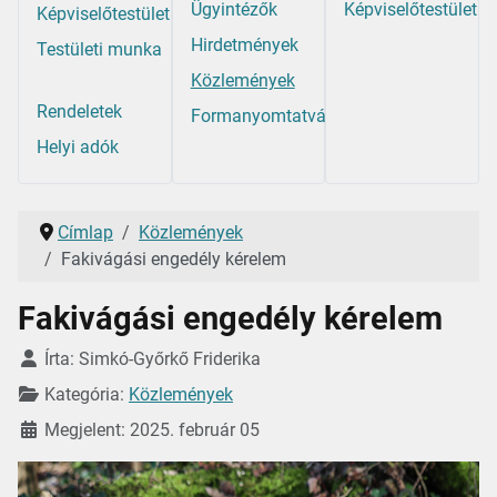
Ügyintézők
Képviselőtestület
Képviselőtestület
Hirdetmények
Testületi munka
Közlemények
Rendeletek
Formanyomtatványok
Helyi adók
Címlap
Közlemények
Fakivágási engedély kérelem
Fakivágási engedély kérelem
Részletek
Írta:
Simkó-Győrkő Friderika
Kategória:
Közlemények
Megjelent: 2025. február 05