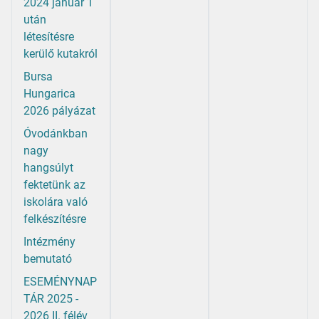
2024 január 1
után
létesítésre
kerülő kutakról
Bursa
Hungarica
2026 pályázat
Óvodánkban
nagy
hangsúlyt
fektetünk az
iskolára való
felkészítésre
Intézmény
bemutató
ESEMÉNYNAP
TÁR 2025 -
2026 II. félév