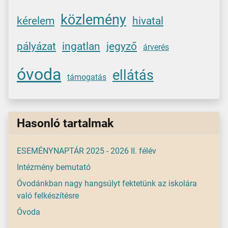
közlemény
kérelem
hivatal
pályázat
ingatlan
jegyző
árverés
óvoda
ellátás
támogatás
Hasonló tartalmak
ESEMÉNYNAPTÁR 2025 - 2026 II. félév
Intézmény bemutató
Óvodánkban nagy hangsúlyt fektetünk az iskolára
való felkészítésre
Óvoda