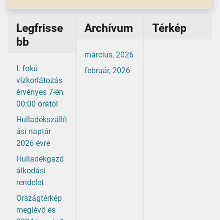
Legfrisse
Archívum
Térkép
bb
március, 2026
I. fokú
február, 2026
vízkorlátozás
érvényes 7-én
00:00 órától
Hulladékszállít
ási naptár
2026 évre
Hulladékgazd
álkodási
rendelet
Országtérkép
meglévő és