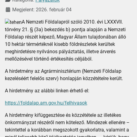
Megjelent: 2026. február 04
A Nemzeti Földalapról szóló 2010. évi LXXXVII.
törvény 21. § (3a) bekezdés b) pontja alapján a Nemzeti
Földalap részét képező, Magyar Állam tulajdonában álló
10 hektár térmértéknél kisebb földrészletek kerültek
meghirdetésre nyilvános pályáztatás, illetve árverés
mellőzésével történő értékesítés céljából.
A hirdetmény az Agrárminisztérium (Nemzeti Földalap
kezeléséért felelős szerv) honlapján közzétételre került.
A hirdetmény az alábbi linken érhető el:
https://foldalap.am.gov.hu/felhivasok
A hirdetmény kifüggesztése és közzététele az illetékes
önkormányzat részéről nem kötelező. Mindezek ellenére ­–
tekintettel a korábban megszokott gyakorlatra, valamint a