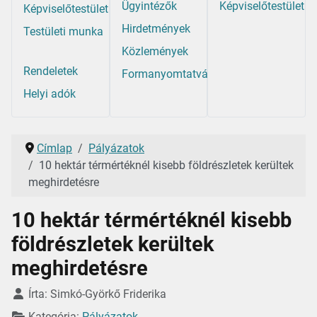
Ügyintézők
Képviselőtestület
Képviselőtestület
Hirdetmények
Testületi munka
Közlemények
Rendeletek
Formanyomtatványok
Helyi adók
Címlap
Pályázatok
10 hektár térmértéknél kisebb földrészletek kerültek
meghirdetésre
10 hektár térmértéknél kisebb
földrészletek kerültek
meghirdetésre
Részletek
Írta:
Simkó-Györkő Friderika
Kategória:
Pályázatok