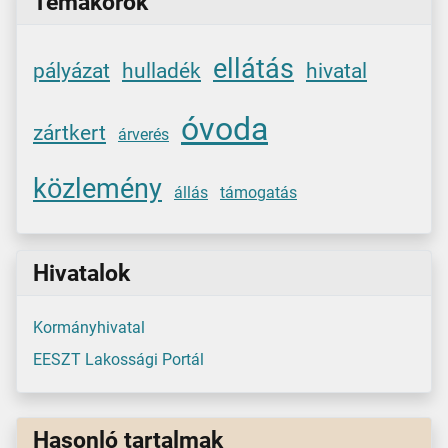
Témakörök
ellátás
pályázat
hulladék
hivatal
óvoda
zártkert
árverés
közlemény
állás
támogatás
Hivatalok
Kormányhivatal
EESZT Lakossági Portál
Hasonló tartalmak