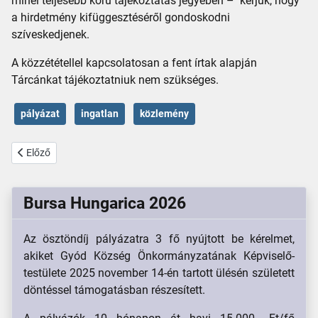
minél teljesebb körű tájékoztatás jegyében – kérjük, hogy
a hirdetmény kifüggesztéséről gondoskodni
szíveskedjenek.
A közzététellel kapcsolatosan a fent írtak alapján
Tárcánkat tájékoztatniuk nem szükséges.
pályázat
ingatlan
közlemény
Előző cikk: Bursa Hungarica 2026 pályázat
Előző
Bursa Hungarica 2026
Az ösztöndíj pályázatra 3 fő nyújtott be kérelmet,
akiket Gyód Község Önkormányzatának Képviselő-
testülete 2025 november 14-én tartott ülésén született
döntéssel támogatásban részesített.