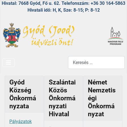
Hivatal: 7668 Gyód, Fő u. 62. Telefonszám: +36 30 164-5863
Hivatali idő: H, K, Sze: 8-15; P: 8-12
Keresés...
Gyód
Szalántai
Német
Község
Közös
Nemzetis
Önkormá
Önkormá
égi
nyzata
nyzati
Önkormá
Hivatal
nyzat
Pályázatok